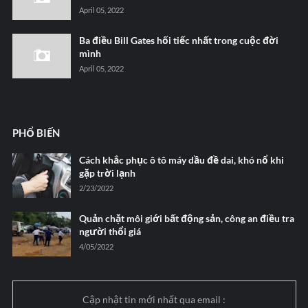
April 05, 2022
Ba điều Bill Gates hối tiếc nhất trong cuộc đời
mình
April 05, 2022
PHỔ BIẾN
Cách khắc phục ô tô máy dầu đề dai, khó nổ khi
gặp trời lạnh
2/23/2022
Quản chặt môi giới bất động sản, công an điều tra
người thổi giá
4/05/2022
Cập nhật tin mới nhất qua email :