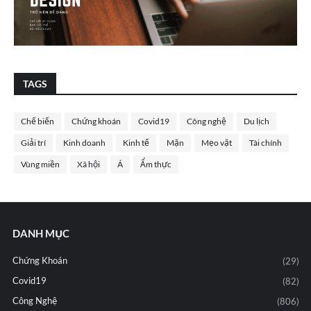
TAGS
Chế biến
Chứng khoán
Covid19
Công nghệ
Du lịch
Giải trí
Kinh doanh
Kinh tế
Mặn
Mẹo vặt
Tài chính
Vùng miền
Xã hội
Á
Ẩm thực
DANH MỤC
Chứng Khoán
(29)
Covid19
(82)
Công Nghệ
(806)