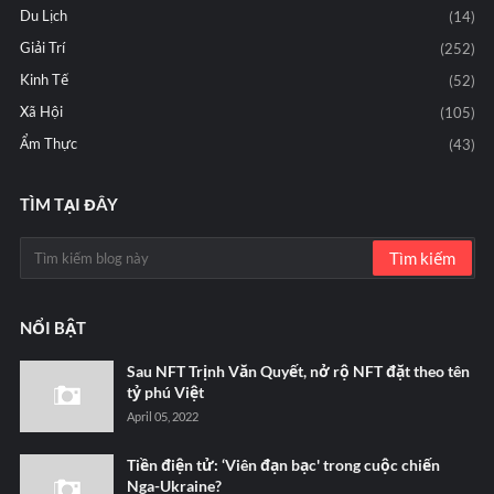
Du Lịch
(14)
Giải Trí
(252)
Kinh Tế
(52)
Xã Hội
(105)
Ẩm Thực
(43)
TÌM TẠI ĐÂY
NỔI BẬT
Sau NFT Trịnh Văn Quyết, nở rộ NFT đặt theo tên
tỷ phú Việt
April 05, 2022
Tiền điện tử: ‘Viên đạn bạc' trong cuộc chiến
Nga-Ukraine?