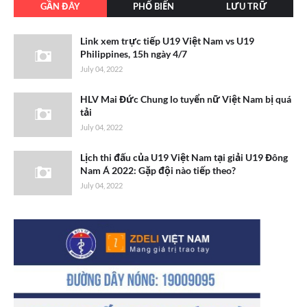
GẦN ĐÂY
PHỔ BIẾN
LƯU TRỮ
Link xem trực tiếp U19 Việt Nam vs U19
Philippines, 15h ngày 4/7
July 04, 2022
HLV Mai Đức Chung lo tuyển nữ Việt Nam bị quá
tải
July 04, 2022
Lịch thi đấu của U19 Việt Nam tại giải U19 Đông
Nam Á 2022: Gặp đội nào tiếp theo?
July 04, 2022