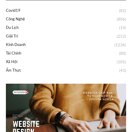
Covid19
(82)
Công Nghệ
(806)
Du Lịch
(14)
Giải Trí
(252)
Kinh Doanh
(1236)
Tài Chính
(80)
Xã Hội
(105)
Ẩm Thực
(43)