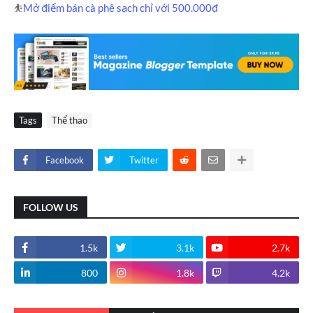
⛹️
Mở điểm bán cà phê sạch chỉ với 500.000đ
Tags
Thể thao
Facebook
Twitter
FOLLOW US
1.5k
3.1k
2.7k
800
1.8k
4.2k