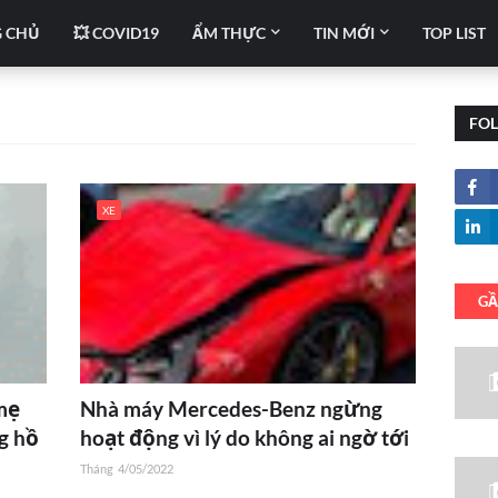
 CHỦ
💥 COVID19
ẨM THỰC
TIN MỚI
TOP LIST
FO
XE
GẦ
mẹ
Nhà máy Mercedes-Benz ngừng
g hồ
hoạt động vì lý do không ai ngờ tới
Tháng
4/05/2022