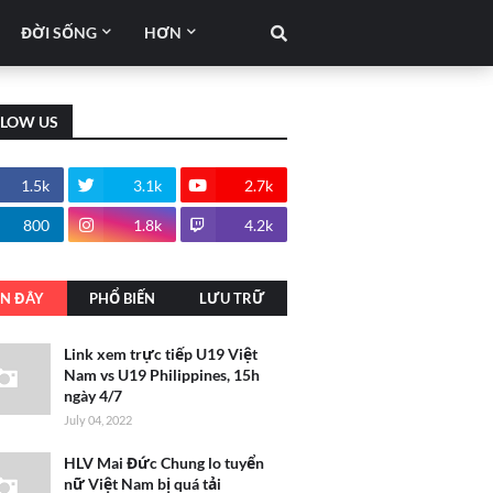
ĐỜI SỐNG
HƠN
LLOW US
1.5k
3.1k
2.7k
800
1.8k
4.2k
N ĐÂY
PHỔ BIẾN
LƯU TRỮ
Link xem trực tiếp U19 Việt
Nam vs U19 Philippines, 15h
ngày 4/7
July 04, 2022
HLV Mai Đức Chung lo tuyển
nữ Việt Nam bị quá tải