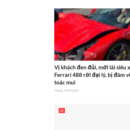
XE
Vị khách đen đủi, mới lái siêu 
Ferrari 488 rời đại lý, bị đâm 
toác mui
Tháng
4/04/2022
XE