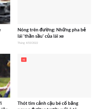
e
Nóng trên đường: Những pha bẻ
lái 'thần sầu' của lái xe
Tháng
4/03/2022
XE
i
Thót tim cảnh cậu bé cố băng