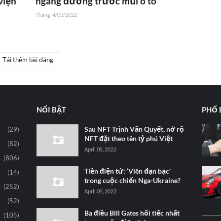
viện
ngang đường trước mũi ô tô
Tháng
4/03/2022
Tải thêm bài đăng
NỔI BẬT
PHỔ 
Sau NFT Trịnh Văn Quyết, nở rộ
(29)
NFT đặt theo tên tỷ phú Việt
(82)
April 05, 2022
(806)
Tiền điện tử: ‘Viên đạn bạc'
(14)
trong cuộc chiến Nga-Ukraine?
(252)
April 05, 2022
(52)
Ba điều Bill Gates hối tiếc nhất
(105)