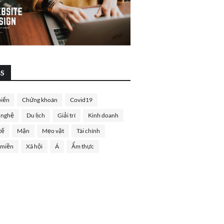
GS
biến
Chứng khoán
Covid19
 nghệ
Du lịch
Giải trí
Kinh doanh
tế
Mặn
Mẹo vặt
Tài chính
 miền
Xã hội
Á
Ẩm thực