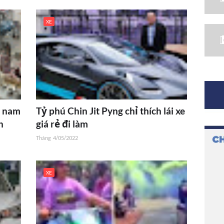
XE
, nam
Tỷ phú Chin Jit Pyng chỉ thích lái xe
h
giá rẻ đi làm
Tháng
4/05/2022
XE