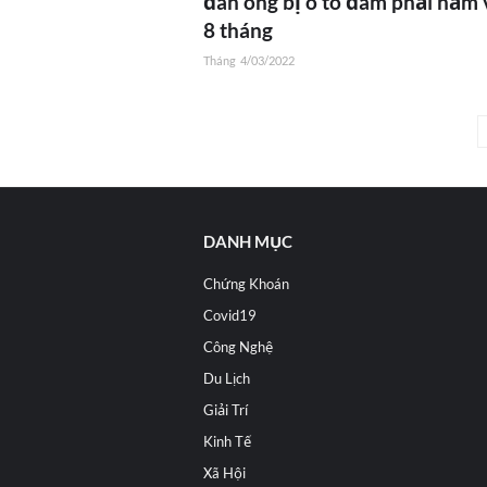
đàn ông bị ô tô đâm phải nằm 
8 tháng
Tháng
4/03/2022
DANH MỤC
Chứng Khoán
Covid19
Công Nghệ
Du Lịch
Giải Trí
Kinh Tế
Xã Hội