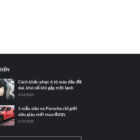
BIẾN
Cách khắc phục ô tô máy dầu đề
dai, khó nổ khi gặp trời lạnh
2/23/2022
5 mẫu siêu xe Porsche chỉ giới
siêu giàu mới mua được
1/31/2022