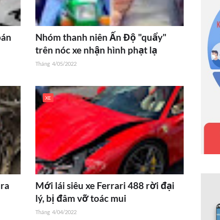
bán
Nhóm thanh niên Ấn Độ "quẩy"
trên nóc xe nhận hình phạt lạ
Tháng
4/05/2022
XE
 ra
Mới lái siêu xe Ferrari 488 rời đại
lý, bị đâm vỡ toác mui
Tháng
4/04/2022