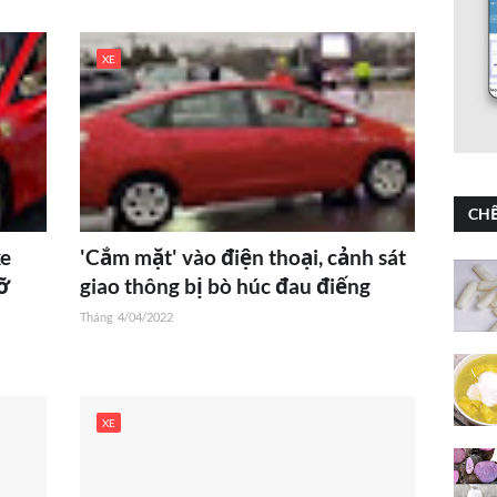
XE
CHẾ
xe
'Cắm mặt' vào điện thoại, cảnh sát
vỡ
giao thông bị bò húc đau điếng
Tháng
4/04/2022
XE