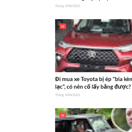
Tháng
4/04/2022
XE
Đi mua xe Toyota bị ép "bia kè
lạc", có nên cố lấy bằng được?
Tháng
4/04/2022
XE