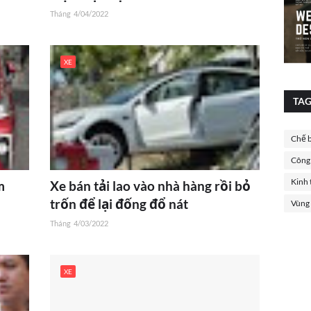
Tháng
4/04/2022
XE
TA
Chế 
Công
Kinh 
m
Xe bán tải lao vào nhà hàng rồi bỏ
trốn để lại đống đổ nát
Vùng
Tháng
4/03/2022
XE