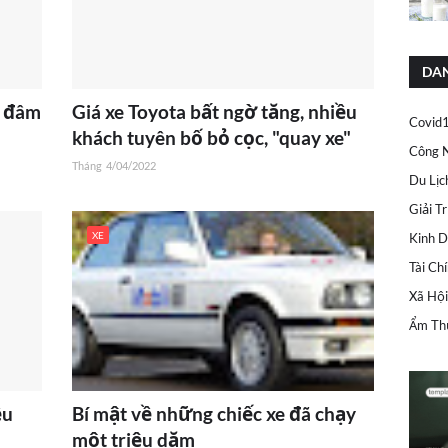
DA
" đâm
Giá xe Toyota bất ngờ tăng, nhiều
Covid
khách tuyên bố bỏ cọc, "quay xe"
Công 
Tháng
4/04/2022
Du Lịc
Giải Tr
XE
Kinh 
Tài Ch
Xã Hội
Ẩm Th
ều
Bí mật về những chiếc xe đã chạy
một triệu dặm