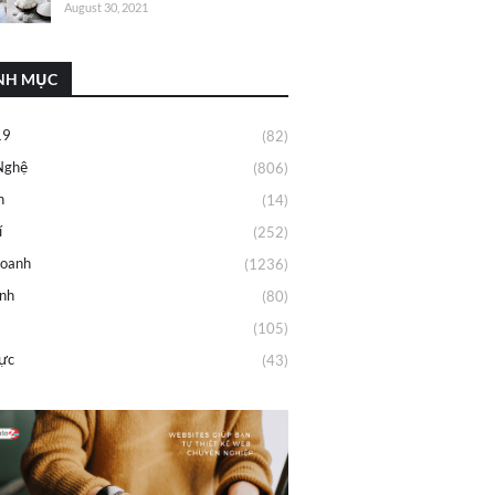
August 30, 2021
NH MỤC
19
(82)
Nghệ
(806)
h
(14)
í
(252)
Doanh
(1236)
ính
(80)
(105)
ực
(43)