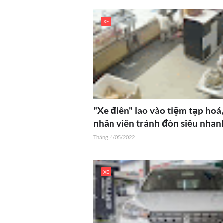
XE
"Xe điên" lao vào tiệm tạp hoá
nhân viên tránh đòn siêu nhan
Tháng
4/05/2022
XE