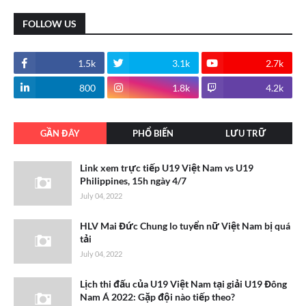
FOLLOW US
1.5k
3.1k
2.7k
800
1.8k
4.2k
GẦN ĐÂY
PHỔ BIẾN
LƯU TRỮ
Link xem trực tiếp U19 Việt Nam vs U19
Philippines, 15h ngày 4/7
July 04, 2022
HLV Mai Đức Chung lo tuyển nữ Việt Nam bị quá
tải
July 04, 2022
Lịch thi đấu của U19 Việt Nam tại giải U19 Đông
Nam Á 2022: Gặp đội nào tiếp theo?