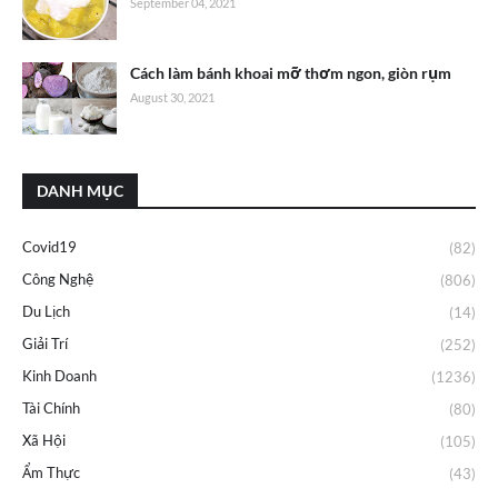
September 04, 2021
Cách làm bánh khoai mỡ thơm ngon, giòn rụm
August 30, 2021
DANH MỤC
Covid19
(82)
Công Nghệ
(806)
Du Lịch
(14)
Giải Trí
(252)
Kinh Doanh
(1236)
Tài Chính
(80)
Xã Hội
(105)
Ẩm Thực
(43)