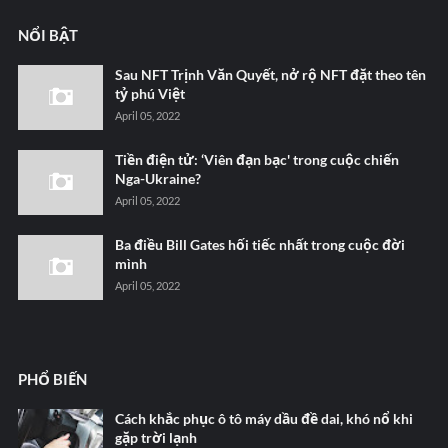
NỔI BẬT
Sau NFT Trịnh Văn Quyết, nở rộ NFT đặt theo tên
tỷ phú Việt
April 05, 2022
Tiền điện tử: ‘Viên đạn bạc' trong cuộc chiến
Nga-Ukraine?
April 05, 2022
Ba điều Bill Gates hối tiếc nhất trong cuộc đời
mình
April 05, 2022
PHỔ BIẾN
Cách khắc phục ô tô máy dầu đề dai, khó nổ khi
gặp trời lạnh