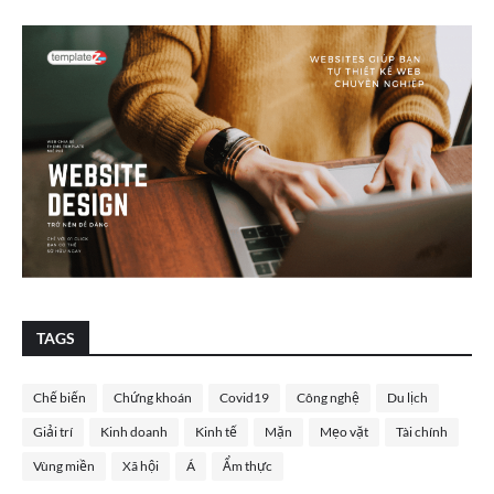
TAGS
Chế biến
Chứng khoán
Covid19
Công nghệ
Du lịch
Giải trí
Kinh doanh
Kinh tế
Mặn
Mẹo vặt
Tài chính
Vùng miền
Xã hội
Á
Ẩm thực