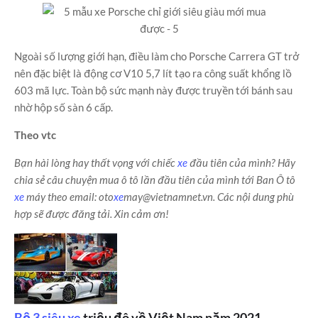
Ngoài số lượng giới hạn, điều làm cho Porsche Carrera GT trở
nên đặc biệt là động cơ V10 5,7 lít tạo ra công suất khổng lồ
603 mã lực. Toàn bộ sức mạnh này được truyền tới bánh sau
nhờ hộp số sàn 6 cấp.
Theo vtc
Bạn hài lòng hay thất vọng với chiếc
xe
đầu tiên của mình? Hãy
chia sẻ câu chuyện mua ô tô lần đầu tiên của mình tới Ban Ô tô
xe
máy theo email: oto
xe
may@vietnamnet.vn. Các nội dung phù
hợp sẽ được đăng tải. Xin cảm ơn!
Bộ 3 siêu
xe
triệu đô về Việt Nam năm 2021