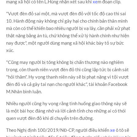
mạng xã hội có tên L.Hùng nhận xét sau khi
xe
m đoạn clip.
"Vượt đèn đỏ sai một, mà vượt đèn đỏ với tốc độ cao thì sai
10. Hành động này không chỉ gây hại cho chính bản thân mình
mà còn có thể khiến bao nhiêu người bị vạ lây, cần phải xử phạt
thật nặng bằng án tù, chứ không thể xử lý hành chính như hiện
nay được", một người dùng mạng xã hội khác bày tỏ sự bức
xúc.
"Cũng may người bị tông không bị chấn thương nào nghiêm
trọng, còn thanh niên vượt đèn đỏ thì cũng lập tức bị cảnh sát
"hỏi thăm". Hy vọng thanh niên này sẽ bị phạt nặng vì tội vượt
đèn đỏ và cả gây tai nạn cho người khác", tài khoản Facebook
M.Nhân bình luận.
Nhiều người cũng hy vọng rằng tình huống giao thông này sẽ
là một bài học đáng nhớ và lời cảnh tỉnh cho những ai có thói
quen vượt đèn đỏ khi di chuyển trên đường.
Theo Nghị định 100/2019/NĐ-CP, người điều khiển
xe
ô tô sẽ