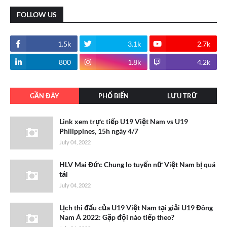
FOLLOW US
1.5k
3.1k
2.7k
800
1.8k
4.2k
GẦN ĐÂY
PHỔ BIẾN
LƯU TRỮ
Link xem trực tiếp U19 Việt Nam vs U19
Philippines, 15h ngày 4/7
July 04, 2022
HLV Mai Đức Chung lo tuyển nữ Việt Nam bị quá
tải
July 04, 2022
Lịch thi đấu của U19 Việt Nam tại giải U19 Đông
Nam Á 2022: Gặp đội nào tiếp theo?