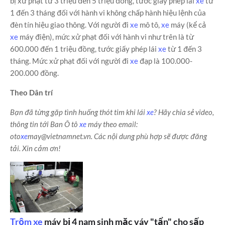
bị xử phạt từ 3 triệu đến 5 triệu đồng, tước giấy phép lái
xe
từ
1 đến 3 tháng đối với hành vi không chấp hành hiệu lệnh của
đèn tín hiệu giao thông. Với người đi
xe
mô tô,
xe
máy (kể cả
xe
máy điện), mức xử phạt đối với hành vi như trên là từ
600.000 đến 1 triệu đồng, tước giấy phép lái
xe
từ 1 đến 3
tháng. Mức xử phạt đối với người đi
xe
đạp là 100.000-
200.000 đồng.
Theo Dân trí
Bạn đã từng gặp tình huống thót tim khi lái
xe
? Hãy chia sẻ video,
thông tin tới Ban Ô tô
xe
máy theo email:
oto
xe
may@vietnamnet.vn. Các nội dung phù hợp sẽ được đăng
tải. Xin cảm ơn!
Trộm
xe
máy bị 4 nam sinh mặc váy "tẩn" cho sấp