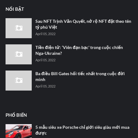
NỔI BẬT
Sau NFT Trịnh Văn Quyết, nở rộ NFT đặt theo tên
tỷ phú Việt
April 05, 2022
Tiền điện tử: ‘Viên đạn bạc' trong cuộc chiến
Nga-Ukraine?
April 05, 2022
Ba điều Bill Gates hối tiếc nhất trong cuộc đời
mình
April 05, 2022
PHỔ BIẾN
5 mẫu siêu xe Porsche chỉ giới siêu giàu mới mua
được