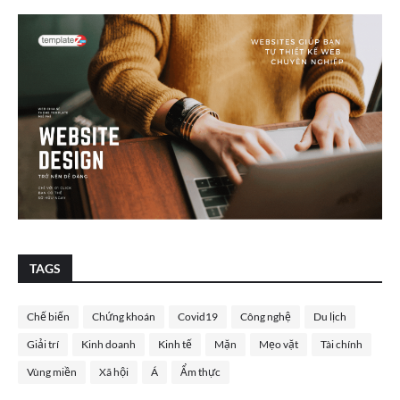
TAGS
Chế biến
Chứng khoán
Covid19
Công nghệ
Du lịch
Giải trí
Kinh doanh
Kinh tế
Mặn
Mẹo vặt
Tài chính
Vùng miền
Xã hội
Á
Ẩm thực