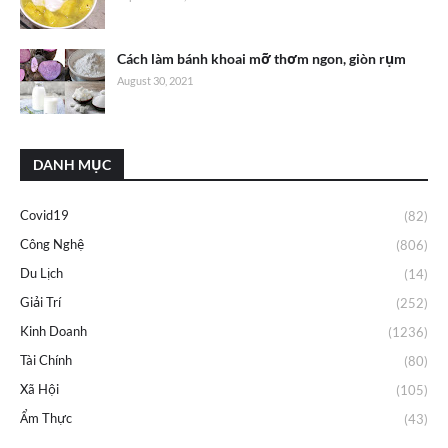
Cách làm bánh khoai mỡ thơm ngon, giòn rụm
August 30, 2021
DANH MỤC
Covid19
(82)
Công Nghệ
(806)
Du Lịch
(14)
Giải Trí
(252)
Kinh Doanh
(1236)
Tài Chính
(80)
Xã Hội
(105)
Ẩm Thực
(43)